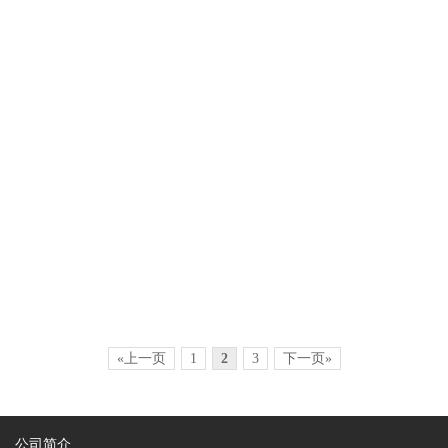
重庆江北国际机场结构鉴定、加固项目
«上一页
1
2
3
下一页»
公司简介