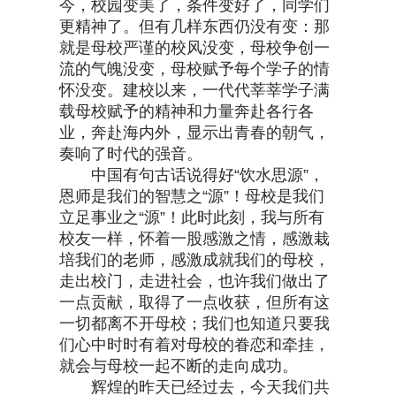
今，校园变美了，条件变好了，同学们
更精神了。但有几样东西仍没有变：那
就是母校严谨的校风没变，母校争创一
流的气魄没变，母校赋予每个学子的情
怀没变。建校以来，一代代莘莘学子满
载母校赋予的精神和力量奔赴各行各
业，奔赴海内外，显示出青春的朝气，
奏响了时代的强音。
中国有句古话说得好“饮水思源”，
恩师是我们的智慧之“源”！母校是我们
立足事业之“源”！此时此刻，我与所有
校友一样，怀着一股感激之情，感激栽
培我们的老师，感激成就我们的母校，
走出校门，走进社会，也许我们做出了
一点贡献，取得了一点收获，但所有这
一切都离不开母校；我们也知道只要我
们心中时时有着对母校的眷恋和牵挂，
就会与母校一起不断的走向成功。
辉煌的昨天已经过去，今天我们共